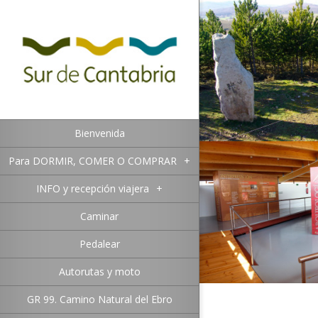
Bienvenida
Para DORMIR, COMER O COMPRAR
+
INFO y recepción viajera
+
Caminar
Pedalear
Autorutas y moto
GR 99. Camino Natural del Ebro