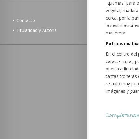
“quemas” para ob
vegetal, madera 
cerca, por la pa
Contacto
las estribacione
Titularidad y Autoría
maderera.
Patrimonio his
En el centro del
carácter rural, 
puerta adintelad
tantas troneras
retablo muy pop
imágenes y guar
Compártenos 