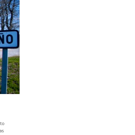
ato
as