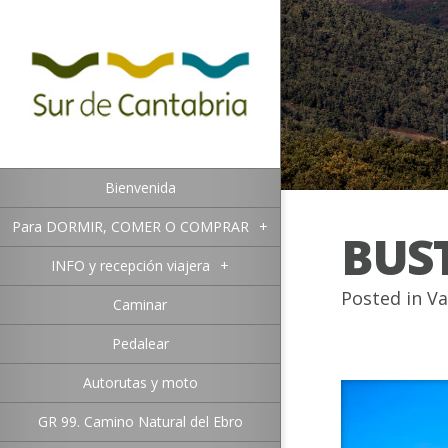
Bienvenida
Para DORMIR, COMER O COMPRAR
+
BUS
INFO y recepción viajera
+
Posted in
Va
Caminar
Pedalear
Autorutas y moto
GR 99. Camino Natural del Ebro