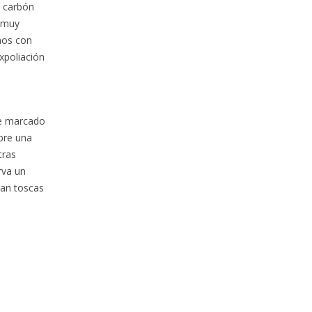
e carbón
o muy
amos con
xpoliación
de marcado
abre una
tras
rva un
van toscas