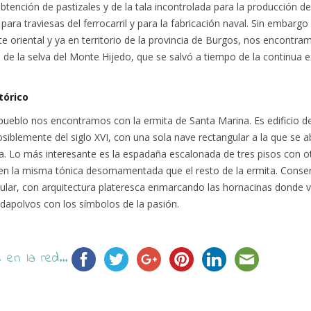
tención de pastizales y de la tala incontrolada para la producción d
para traviesas del ferrocarril y para la fabricación naval. Sin embarg
rte oriental y ya en territorio de la provincia de Burgos, nos encontr
s de la selva del Monte Hijedo, que se salvó a tiempo de la continua e
tórico
 pueblo nos encontramos con la ermita de Santa Marina. Es edificio 
posiblemente del siglo XVI, con una sola nave rectangular a la que se 
a. Lo más interesante es la espadaña escalonada de tres pisos con o
 en la misma tónica desornamentada que el resto de la ermita. Conse
ular, con arquitectura plateresca enmarcando las hornacinas donde 
dapolvos con los símbolos de la pasión.
en la red...