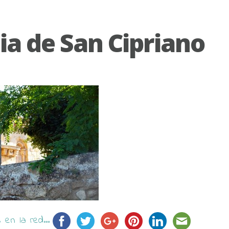
sia de San Cipriano
en la red...