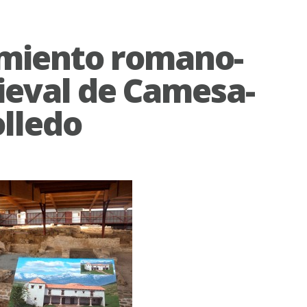
miento romano-
eval de Camesa-
lledo