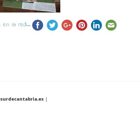
en la red...
surdecantabria.es
|