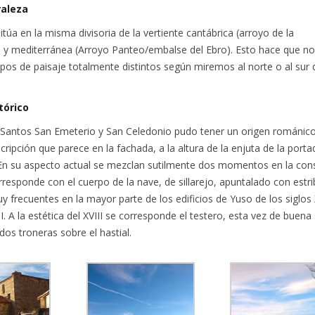
raleza
itúa en la misma divisoria de la vertiente cantábrica (arroyo de la
y mediterránea (Arroyo Panteo/embalse del Ebro). Esto hace que n
pos de paisaje totalmente distintos según miremos al norte o al sur 
tórico
os Santos San Emeterio y San Celedonio pudo tener un origen románic
nscripción que parece en la fachada, a la altura de la enjuta de la port
 En su aspecto actual se mezclan sutilmente dos momentos en la cons
rresponde con el cuerpo de la nave, de sillarejo, apuntalado con estr
 frecuentes en la mayor parte de los edificios de Yuso de los siglos 
II. A la estética del XVIII se corresponde el testero, esta vez de buena si
dos troneras sobre el hastial.