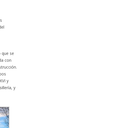
os
del
o que se
ada con
trucción.
ibos
XVI y
llería, y