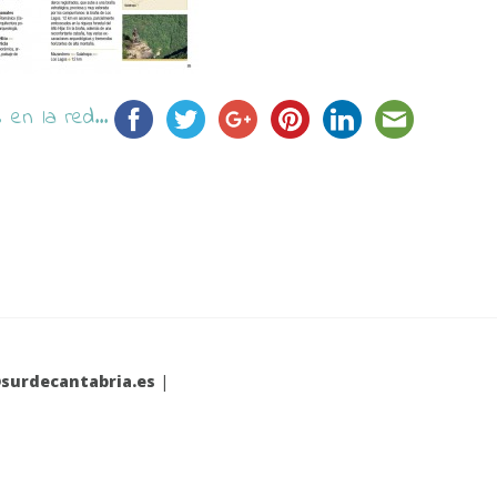
en la red...
surdecantabria.es
|