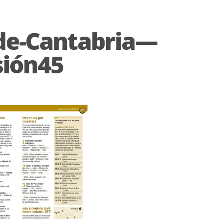
de-Cantabria—
sión45