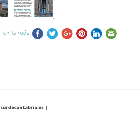
en la red...
surdecantabria.es
|