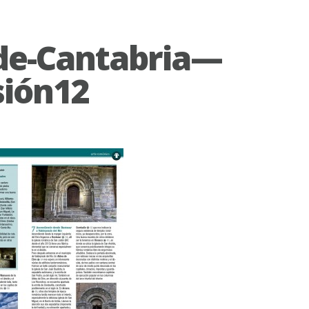
de-Cantabria—
sión12