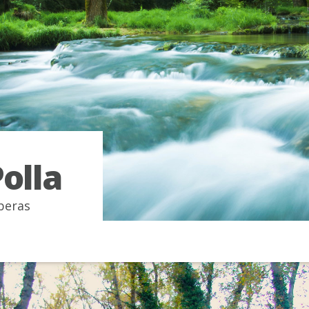
Polla
beras