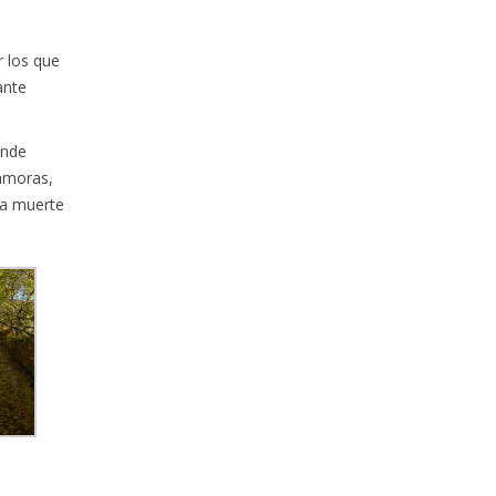
r los que
ante
onde
zamoras,
ra muerte