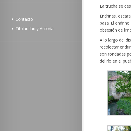
La trucha se des
Endrinas, escara
Contacto
pasa. El endrin
Titularidad y Autoría
obsesión de limp
A lo largo del d
recolectar endrin
son rondadas po
del río en el pu