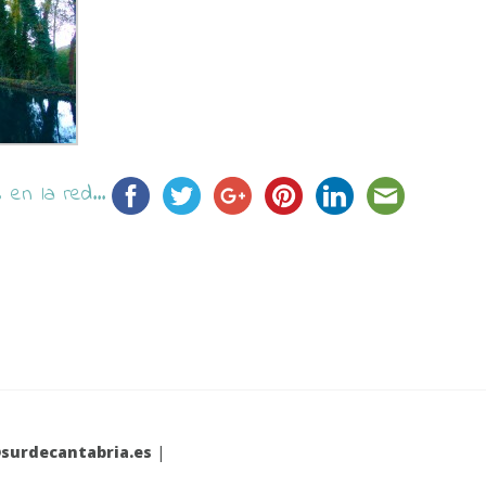
en la red...
surdecantabria.es
|