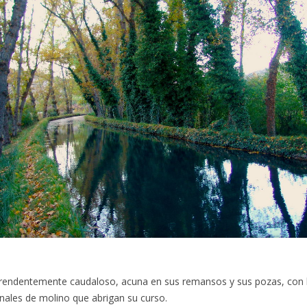
orprendentemente caudaloso, acuna en sus remansos y sus pozas, con 
nales de molino que abrigan su curso.