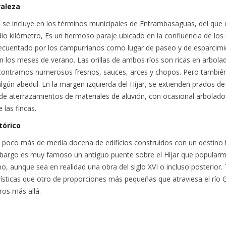
raleza
o se incluye en los términos municipales de Entrambasaguas, del que 
io kilómetro, Es un hermoso paraje ubicado en la confluencia de los r
ecuentado por los campurrianos como lugar de paseo y de esparcimi
 los meses de verano. Las orillas de ambos ríos son ricas en arbola
contramos numerosos fresnos, sauces, arces y chopos. Pero tambié
algún abedul. En la margen izquierda del Híjar, se extienden prados de
de aterrazamientos de materiales de aluvión, con ocasional arbolado
e las fincas.
tórico
 poco más de media docena de edificios construidos con un destino t
mbargo es muy famoso un antiguo puente sobre el Híjar que popular
, aunque sea en realidad una obra del siglo XVI o incluso posterior. 
ísticas que otro de proporciones más pequeñas que atraviesa el río 
os más allá.