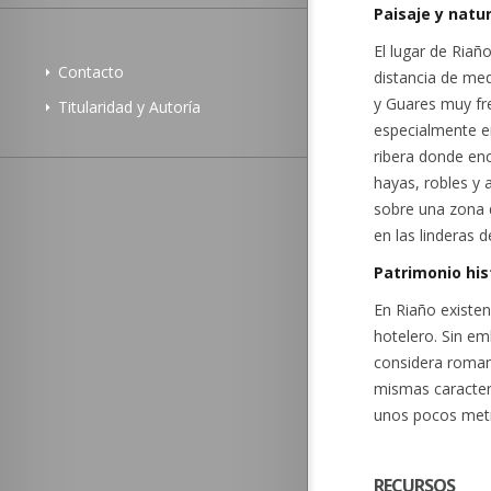
Paisaje y natu
El lugar de Riañ
Contacto
distancia de med
y Guares muy fr
Titularidad y Autoría
especialmente en
ribera donde en
hayas, robles y 
sobre una zona 
en las linderas d
Patrimonio his
En Riaño existen
hotelero. Sin e
considera romano
mismas caracter
unos pocos metr
RECURSOS