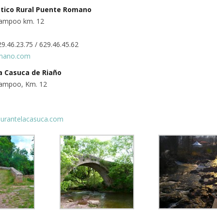
stico Rural Puente Romano
Campoo km. 12
29.46.23.75 / 629.46.45.62
mano.com
a Casuca de Riaño
Campoo, Km. 12
aurantelacasuca.com