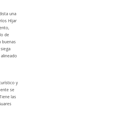
dista una
íos Híjar
ento,
do de
n buenas
 siega
 alineado
urístico y
mente se
Tiene las
Guares