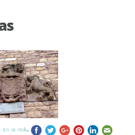
as
en la red...