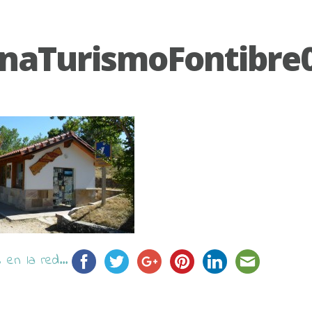
inaTurismoFontibre
en la red...