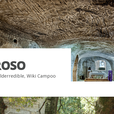
OSO
lderredible
,
Wiki Campoo