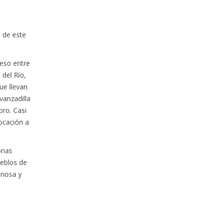
a de este
ceso entre
del Río,
ue llevan
vanzadilla
bro. Casi
vocación a
onas
ueblos de
enosa y