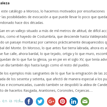
raleza
 este catálogo a Moroso, lo hacemos motivados por ensoñaciones
 las posibilidades de evocación a que puede llevar lo poco que qued
andonado hace dos décadas.
úan en un vallejo situado a más de mil metros de altitud, de difícil ac
os, como el hayedo de Costumbría, que desciende hasta Valdeprado 
ndo un paisaje montaraz por caminos prácticamente desaparecidos q
bal del Monte. En Moroso, lo que antes fue tierra labrada, ahora es a
ue fue calle, ahora bardal, lo que tejado, ortiga y lo que muro, escom
quedan de lo que fue la iglesia, ya en pie en el siglo XV, que tenía ad
un día también dijo hasta luego como el resto del pueblo.
e los ejemplos más sangrantes de lo que fue la emigración de las z
cada de los sesenta y setenta, que afectó de manera especial a los p
ltas e incomunicadas, cuando también se despobló la aldea de Cand
nto de hacerlos Rasgada, Arantiones, Coronoles, Cejancas….
en la red...