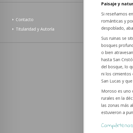
Paisaje y natu
Si reseñamos en
Contacto
románticas y por
despoblado, ab
Titularidad y Autoría
Sus ruinas se sit
bosques profund
o bien atravesa
hasta San Cristó
del bosque, lo q
ni los cimientos 
San Lucas y que 
Moroso es uno d
rurales en la dé
las zonas más a
estuvieron a pu
Compártenos 