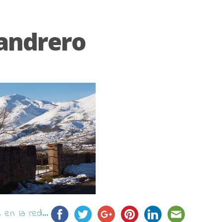
andrero
en la red...