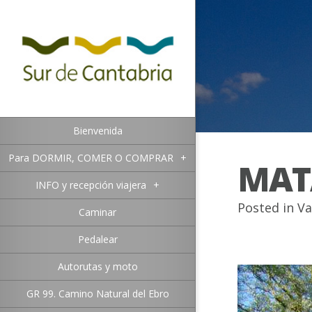
Bienvenida
Para DORMIR, COMER O COMPRAR
+
MAT
INFO y recepción viajera
+
Posted in
Va
Caminar
Pedalear
Autorutas y moto
GR 99. Camino Natural del Ebro