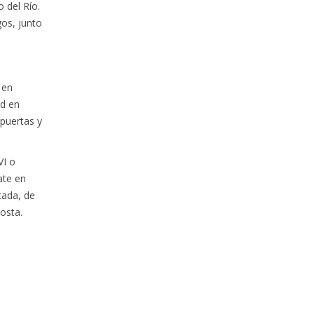
 del Río.
gos, junto
 en
ad en
puertas y
VI o
ate en
tada, de
osta.