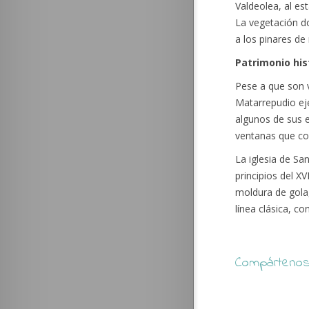
Valdeolea, al es
La vegetación do
a los pinares de
Patrimonio his
Pese a que son 
Matarrepudio eje
algunos de sus 
ventanas que con
La iglesia de San
principios del X
moldura de gola,
línea clásica, c
Compártenos 