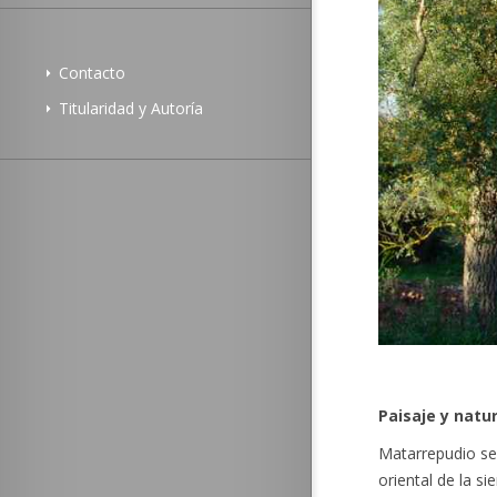
Contacto
Titularidad y Autoría
Paisaje y natu
Matarrepudio se 
oriental de la s