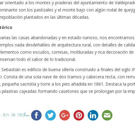
tar orientado a los montes y praderas del ayuntamiento de Valdeprado
minante son los pastizales y el monte bajo con algún rodal de queji
 repoblación plantados en las últimas décadas.
tórico
varias las casas abandonadas y en estado ruinoso, nos encontramos
mplos nada desdeñables de arquitectura rural, con detalles de calid
elementos como escudos, cornisas, molduradas y rica decoración de 
servan todo el sabor de lo tradicional.
 Sebastián es edificio de buena sillería construido a finales del siglo X
VII. Consta de una sola nave de dos tramos y cabecera recta, con rem
 pequeña sacristía y torre a los pies añadida en 1861. Destaca la por
on pilastras cajeadas formando casetones que se prolongan por la imp
en la red...