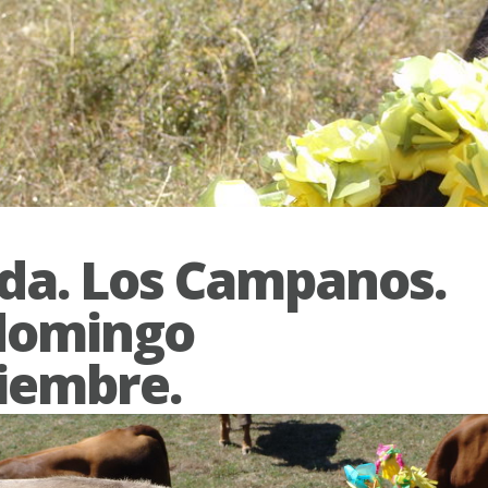
da. Los Campanos.
domingo
iembre.
lendario festivo relevante