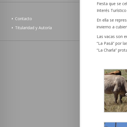
Fiesta que se c
Interés Turístico
Contacto
En ella se repre
invierno a cubier
Titularidad y Autoría
Las vacas son e
“La Pasá” por la
“La Charla” prot