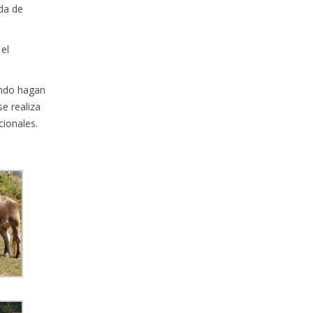
da de
 el
ando hagan
e realiza
cionales.