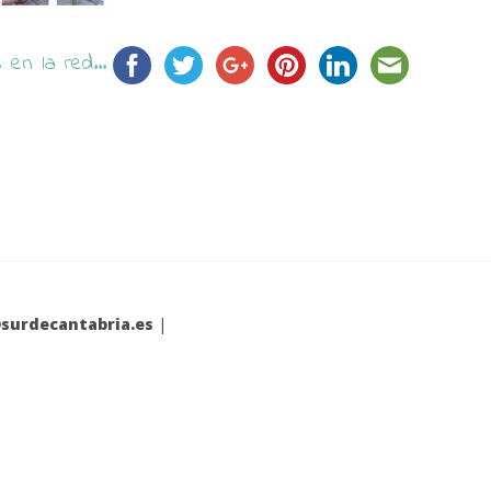
en la red...
surdecantabria.es
|