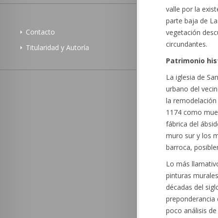
valle por la exis
parte baja de La 
Contacto
vegetación desc
circundantes.
Titularidad y Autoría
Patrimonio his
La iglesia de Sa
urbano del vecin
la remodelación 
1174 como muestr
fábrica del ábsi
muro sur y los má
barroca, posible
Lo más llamativo
pinturas murales
décadas del sig
preponderancia de
poco análisis de 