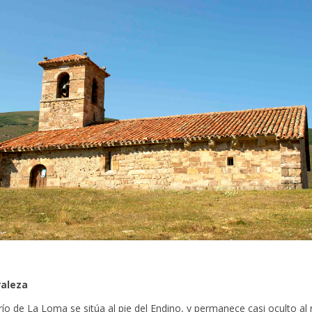
raleza
río de La Loma se sitúa al pie del Endino, y permanece casi oculto al 