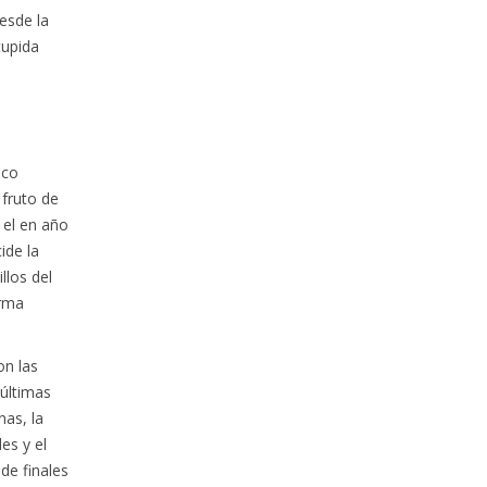
desde la
tupida
sco
 fruto de
 el en año
ide la
llos del
orma
on las
 últimas
as, la
es y el
 de finales