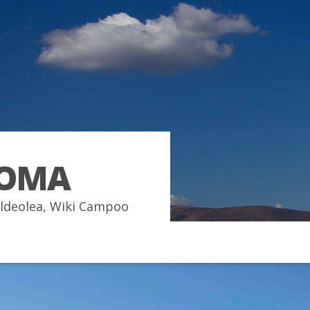
LOMA
ldeolea
,
Wiki Campoo