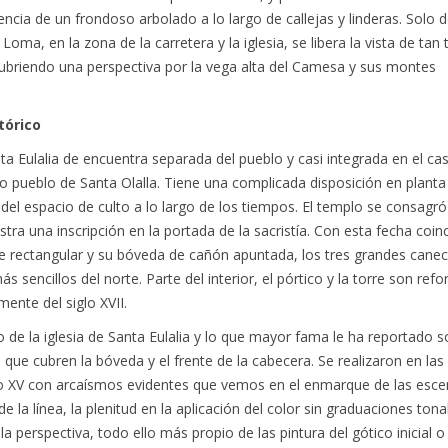
tencia de un frondoso arbolado a lo largo de callejas y linderas. Solo 
Loma, en la zona de la carretera y la iglesia, se libera la vista de tan 
ubriendo una perspectiva por la vega alta del Camesa y sus montes
tórico
nta Eulalia de encuentra separada del pueblo y casi integrada en el ca
o pueblo de Santa Olalla. Tiene una complicada disposición en planta
del espacio de culto a lo largo de los tiempos. El templo se consagró
a una inscripción en la portada de la sacristía. Con esta fecha coinc
de rectangular y su bóveda de cañón apuntada, los tres grandes caneci
s sencillos del norte. Parte del interior, el pórtico y la torre son ref
mente del siglo XVII.
 de la iglesia de Santa Eulalia y lo que mayor fama le ha reportado s
 que cubren la bóveda y el frente de la cabecera. Se realizaron en las
lo XV con arcaísmos evidentes que vemos en el enmarque de las escen
 la línea, la plenitud en la aplicación del color sin graduaciones tonal
la perspectiva, todo ello más propio de las pintura del gótico inicial o