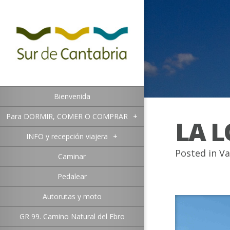
Bienvenida
Para DORMIR, COMER O COMPRAR
+
LA 
INFO y recepción viajera
+
Posted in
Va
Caminar
Pedalear
Autorutas y moto
GR 99. Camino Natural del Ebro