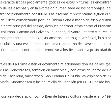
s características propiamente góticas de estas pinturas las encontra
vo de las escenas y en la expresión humanizada de los personajes, de
áfico plenamente constituid. Las escenas representadas siguen el ci
 de Cristo comenzando por una Última Cena a modo de friso y culm
n la parte principal del ábside, después de tratar otras como el Prendi
a columna, Camino del Calvario, la Piedad, el Santo Entierro y la Resur
enas presentan a Santiago Matamoros, San miguel Arcángel, la histori
a Eulalia y una escena más compleja tonel tema del Descenso a los I
s Condenados contado de atemorizar a los fieles ante la posibilidad de
ales de La Loma están directamente relacionadas don las de las igle
e Las Henestrosas, también en Valdeolea y con otras del norte de Pa
 de Castillería, Valberzoso, San Cebrián De Mudá, Vallespinoso de C
María, Matamorisca o las de Revilla de Santillán (en EE.UU. desde los
a con una declaración como Bien de Interés Cultural desde el año 199