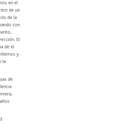
mos en el
ntro de un
clo de la
inando con
miento,
rección. El
a de el
nfiernos y
 la
sias de
lencia
ervera,
 años
3.