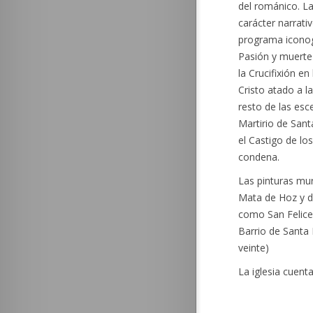
del románico. La
carácter narrati
programa iconogr
Pasión y muerte
la Crucifixión e
Cristo atado a l
resto de las esc
Martirio de Sant
el Castigo de lo
condena.
Las pinturas mur
Mata de Hoz y d
como San Felices
Barrio de Santa 
veinte)
La iglesia cuent