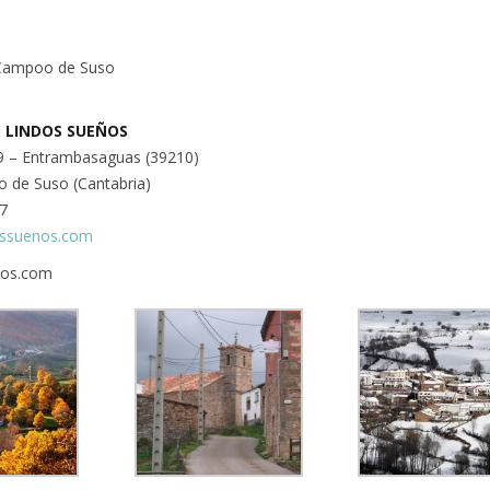
Campoo de Suso
 LINDOS SUEÑOS
 79 – Entrambasaguas (39210)
 de Suso (Cantabria)
77
ossuenos.com
nos.com