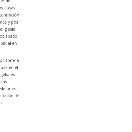
oo de
as casas
centración
adas y pos
 iglesia,
 obispado,
bitual en
on torre a
dose en el
ngelio es
blas
 Mejor es
ofusión de
o.