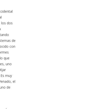
cidental
al
 los dos
a
ntando
istemas de
nocido con
normes
 lo que
tes, uno
íjar
. Es muy
Venado, el
 uno de