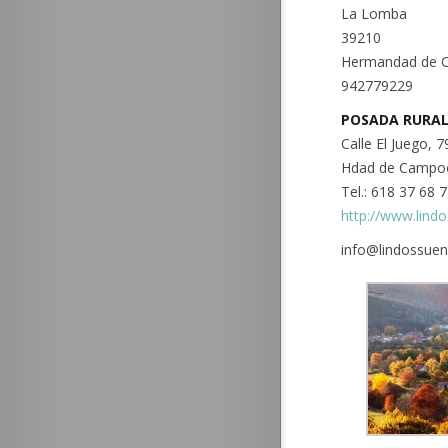
La Lomba
39210
Hermandad de 
942779229
POSADA RURAL
Calle El Juego,
Hdad de Campoo
Tel.: 618 37 68 
http://www.lind
info@lindossue