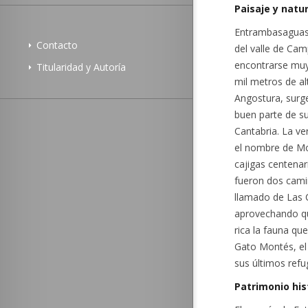
Paisaje y natu
Entrambasaguas 
Contacto
del valle de Cam
encontrarse muy 
Titularidad y Autoría
mil metros de al
Angostura, surge
buen parte de s
Cantabria. La v
el nombre de Mo
cajigas centenar
fueron dos cami
llamado de Las C
aprovechando qu
rica la fauna qu
Gato Montés, el 
sus últimos refug
Patrimonio his