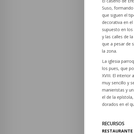
El caserío de E
Suso, formando u
que siguen el t
decorativa en el
supuesto en los 
y las calles de 
que a pesar de s
la zona.
La iglesia parro
los pues, que po
XVIII. El interio
muy sencillo y s
manieristas y un
el de la epístol
dorados en el qu
RECURSOS
RESTAURANTE 