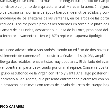
ntrambasaguas se concentra más que en ningún otro pueblo de Camp
n vistoso conjunto de arquitectura rural. Merecen la atención algun
ipo de casona campurriana de época barroca, de mutros sólidos y con
 molduraje de los alféizares de las ventanas, en los arcos de las port
escudos. Los mejores ejemplos los tenemos en torno a la plaza de la
la Lama y de las Lindes, destacando la Casa de la Torre, propiedad del
u fecha relativamente reciente (1879) repite el esquema tipológico ha
quial tiene advocación a San Andrés, siendo un edificio de dos naves c
siblemente de comenzaría a construir a finales del siglo XVI, amplián
r alberga dos retablos renacentistas muy populares, El del lado del eva
e encuentra en parte desvirtuado por un mal repinte. Conserva dos ta
 grupo escultórico de la Virgen con Niño y Santa Ana, algo posterior.
a, dedicado a San Andrés, que presenta entramando plateresco con pr
e destacan los relieves con temas de la vida de Cristo del cuerpo baj
PICO CASARES