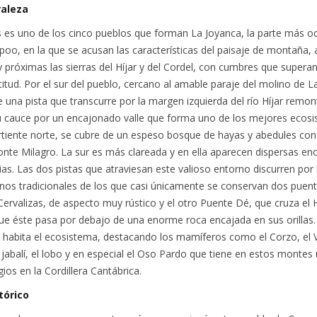
raleza
es uno de los cinco pueblos que forman La Joyanca, la parte más oc
poo, en la que se acusan las características del paisaje de montaña, 
próximas las sierras del Híjar y del Cordel, con cumbres que superan
titud. Por el sur del pueblo, cercano al amable paraje del molino de L
 una pista que transcurre por la margen izquierda del río Híjar remo
u cauce por un encajonado valle que forma uno de los mejores ecos
ertiente norte, se cubre de un espeso bosque de hayas y abedules co
nte Milagro. La sur es más clareada y en ella aparecen dispersas e
ias. Las dos pistas que atraviesan este valioso entorno discurren por
nos tradicionales de los que casi únicamente se conservan dos puen
ervalizas, de aspecto muy rústico y el otro Puente Dé, que cruza el H
e éste pasa por debajo de una enorme roca encajada en sus orillas
e habita el ecosistema, destacando los mamíferos como el Corzo, el 
jabalí, el lobo y en especial el Oso Pardo que tiene en estos montes
ios en la Cordillera Cantábrica.
tórico