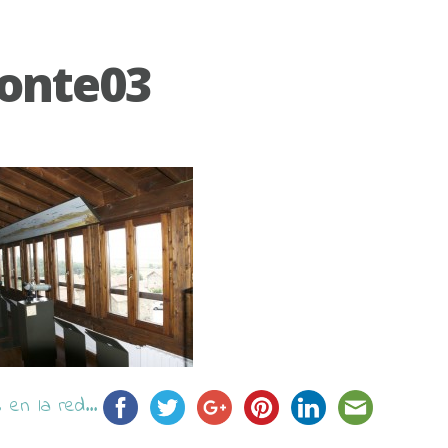
onte03
en la red...