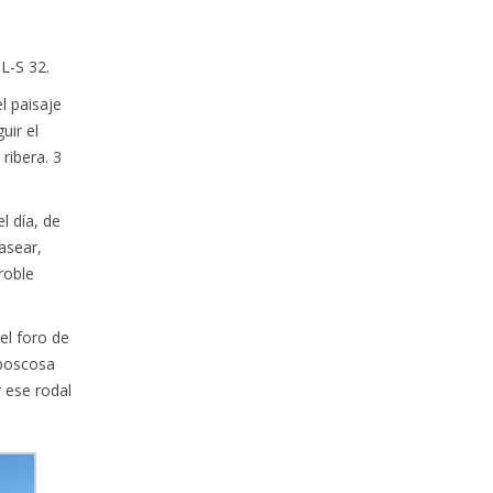
L-S 32.
l paisaje
uir el
ribera. 3
l día, de
asear,
roble
el foro de
a boscosa
r ese rodal