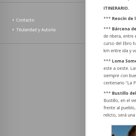
ITINERARIO.
***
Reocín de 
Contacto
***
Bárcena de
Titularidad y Autoría
de ribera, entre
curso del Ebro h
km entre ida y v
***
Loma Some
este a oeste. La
siempre con bue
centenario “La Pi
***
Bustillo de
Bustillo, en el v
frente al pueblo
relicto, será un