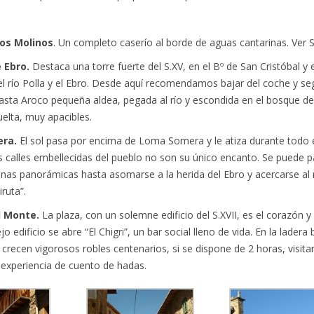
los Molinos
. Un completo caserío al borde de aguas cantarinas. Ver S
 Ebro.
Destaca una torre fuerte del S.XV, en el Bº de San Cristóbal y e
 el río Polla y el Ebro. Desde aquí recomendamos bajar del coche y seg
asta Aroco pequeña aldea, pegada al río y escondida en el bosque de 
uelta, muy apacibles.
ra.
El sol pasa por encima de Loma Somera y le atiza durante todo e
s calles embellecidas del pueblo no son su único encanto. Se puede p
nas panorámicas hasta asomarse a la herida del Ebro y acercarse al 
ruta”.
l Monte.
La plaza, con un solemne edificio del S.XVII, es el corazón y 
iejo edificio se abre “El Chigri”, un bar social lleno de vida. En la lader
, crecen vigorosos robles centenarios, si se dispone de 2 horas, visita
a experiencia de cuento de hadas.