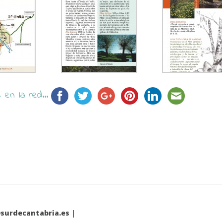
en la red...
surdecantabria.es
|