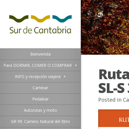
Bienvenida
Para DORMIR, COMER O COMPRAR
+
Ruta
INFO y recepción viajera
+
SL-S
Caminar
Pedalear
Posted in
Ca
Autorutas y moto
GR 99. Camino Natural del Ebro