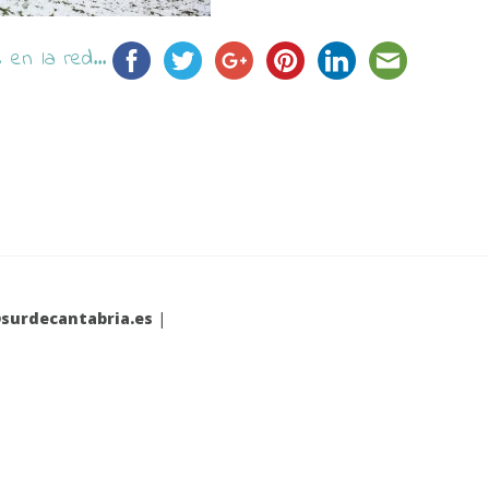
en la red...
surdecantabria.es
|