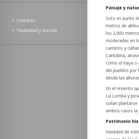
Paisaje y natu
Soto es punto d
Contacto
metros de altitu
Titularidad y Autoría
los 2.000 metros
moderadas en to
caminos y cañad
Cantabria, atra
como el haya o 
del pueblos por 
desde las altura
En el resiento q
La Lomba y posi
solían plantars
ambos casos la ig
Patrimonio his
Variedad de estil