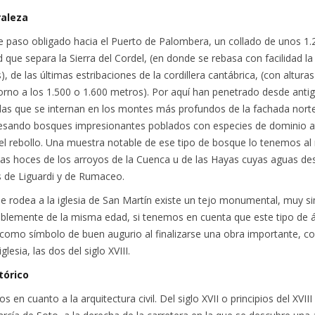
raleza
e paso obligado hacia el Puerto de Palombera, un collado de unos 1.
d que separa la Sierra del Cordel, (en donde se rebasa con facilidad la
), de las últimas estribaciones de la cordillera cantábrica, (con altura
rno a los 1.500 o 1.600 metros). Por aquí han penetrado desde anti
as que se internan en los montes más profundos de la fachada nort
vesando bosques impresionantes poblados con especies de dominio at
el rebollo. Una muestra notable de ese tipo de bosque lo tenemos al
las hoces de los arroyos de la Cuenca u de las Hayas cuyas aguas de
s de Liguardi y de Rumaceo.
ue rodea a la iglesia de San Martín existe un tejo monumental, muy sim
blemente de la misma edad, si tenemos en cuenta que este tipo de 
e como símbolo de buen augurio al finalizarse una obra importante, 
lesia, las dos del siglo XVIII.
tórico
os en cuanto a la arquitectura civil. Del siglo XVII o principios del XVIII