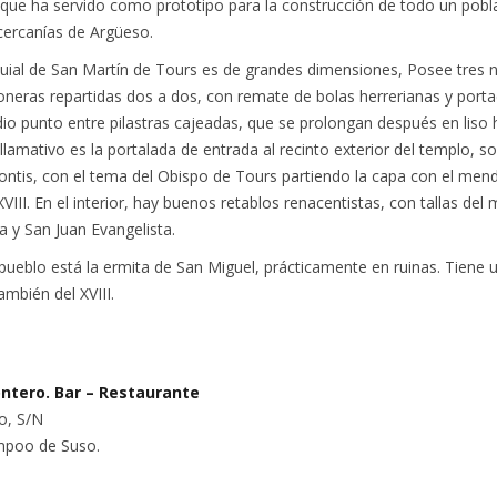
, que ha servido como prototipo para la construcción de todo un pob
 cercanías de Argüeso.
quial de San Martín de Tours es de grandes dimensiones, Posee tres 
oneras repartidas dos a dos, con remate de bolas herrerianas y porta
o punto entre pilastras cajeadas, que se prolongan después en liso 
llamativo es la portalada de entrada al recinto exterior del templo, s
 frontis, con el tema del Obispo de Tours partiendo la capa con el men
 XVIII. En el interior, hay buenos retablos renacentistas, con tallas del
a y San Juan Evangelista.
 pueblo está la ermita de San Miguel, prácticamente en ruinas. Tiene u
mbién del XVIII.
ntero. Bar – Restaurante
o, S/N
mpoo de Suso.