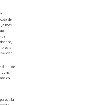
260
 cota de
s ya más
guo
e de
lántico,
 noreste
scienden
ilar al de
árboles
como en
 parece la