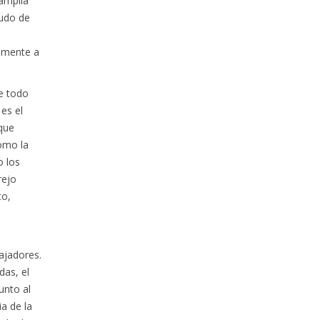
 amplia
cudo de
lemente a
e todo
 es el
 que
como la
o los
rejo
to,
ajadores.
das, el
unto al
a de la