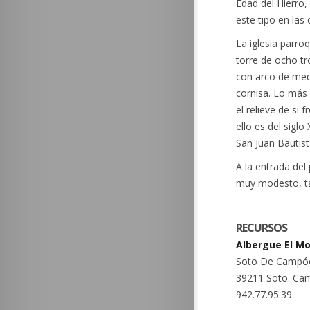
Edad del Hierro
este tipo en las
La iglesia parro
torre de ocho tr
con arco de medi
cornisa. Lo más 
el relieve de si
ello es del siglo
San Juan Bautist
A la entrada del
muy modesto, ta
RECURSOS
Albergue El Mo
Soto De Campó
39211 Soto. Ca
942.77.95.39