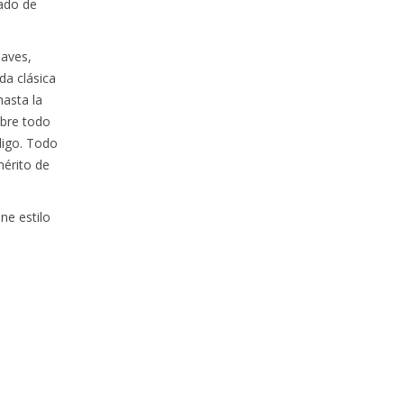
lado de
naves,
da clásica
hasta la
obre todo
digo. Todo
 mérito de
ne estilo