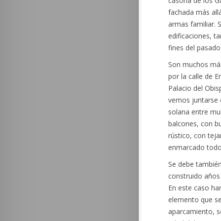
casona de los Ga
fachada más allá 
armas familiar. 
edificaciones, t
fines del pasado 
Son muchos más 
por la calle de 
Palacio del Obis
vemos juntarse d
solana entre muro
balcones, con bu
rústico, con tej
enmarcado todo 
Se debe también 
construido años
En este caso han
elemento que se 
aparcamiento, s