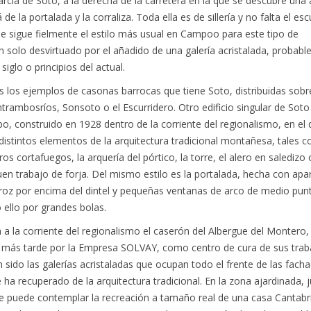
rcía de Soto, a la derecha de la carretera en la que se descubre una
de la portalada y la corraliza. Toda ella es de sillería y no falta el es
Se sigue fielmente el estilo más usual en Campoo para este tipo de
an solo desvirtuado por el añadido de una galería acristalada, probab
siglo o principios del actual.
los ejemplos de casonas barrocas que tiene Soto, distribuidas sobr
Entrambosríos, Sonsoto o el Escurridero. Otro edificio singular de Soto
po, construido en 1928 dentro de la corriente del regionalismo, en el
istintos elementos de la arquitectura tradicional montañesa, tales 
s cortafuegos, la arquería del pórtico, la torre, el alero en saledizo 
en trabajo de forja. Del mismo estilo es la portalada, hecha con apa
aroz por encima del dintel y pequeñas ventanas de arco de medio pun
ello por grandes bolas.
a la corriente del regionalismo el caserón del Albergue del Montero,
 más tarde por la Empresa SOLVAY, como centro de cura de sus trab
 sido las galerías acristaladas que ocupan todo el frente de las facha
ha recuperado de la arquitectura tradicional. En la zona ajardinada, j
e puede contemplar la recreación a tamaño real de una casa Cantabri